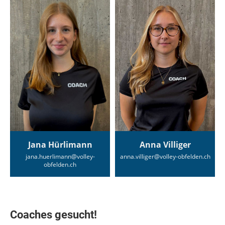
Jana Hürlimann
Anna Villiger
jana.huerlimann@volley-
anna.villiger@volley-obfelden.ch
obfelden.ch
Coaches gesucht!