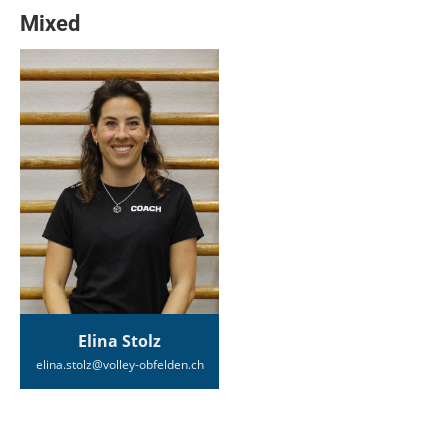
Mixed
Elina Stolz
elina.stolz@volley-obfelden.ch