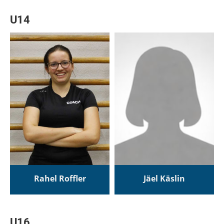
U14
Rahel Roffler
Jäel Käslin
U16