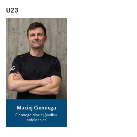
U23
Maciej Ciemiega
Ciemiega.Maciej@volley-
obfelden.ch