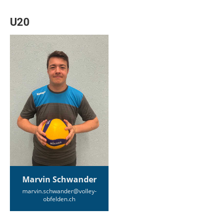
U20
Marvin Schwander
marvin.schwander@volley-
obfelden.ch