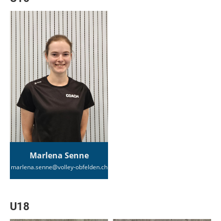
Marlena Senne
marlena.senne@volley-obfelden.ch
U18