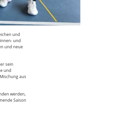
eichen und
rinnen- und
den und neue
er sein
ie und
 Mischung aus
unden werden,
mmende Saison