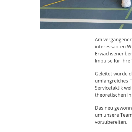
Am vergangenen 
interessanten W
Erwachsenenbere
Impulse für ihre
Geleitet wurde 
umfangreiches Fa
Servicetaktik we
theoretischen I
Das neu gewonne
um unsere Teams
vorzubereiten.