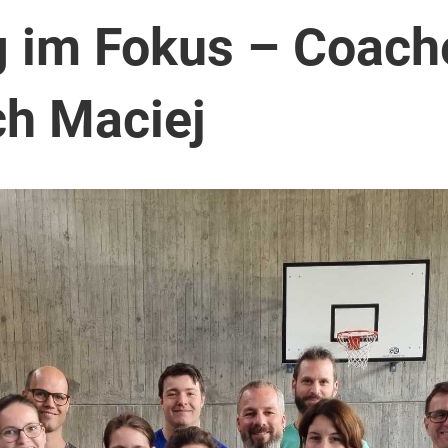
g im Fokus – Coac
h Maciej